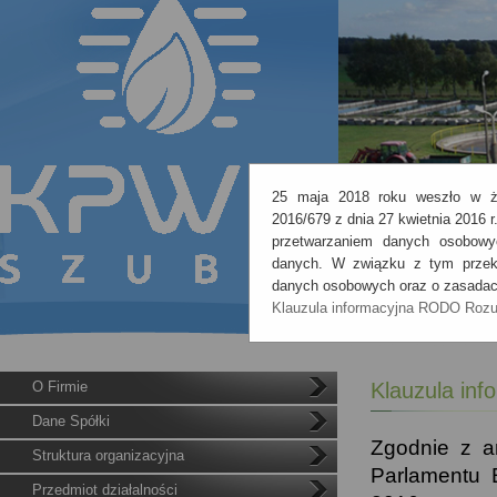
25 maja 2018 roku weszło w ży
2016/679 z dnia 27 kwietnia 2016 
przetwarzaniem danych osobowy
danych. W związku z tym przeka
danych osobowych oraz o zasadach
Klauzula informacyjna RODO
Roz
O Firmie
Klauzula in
Dane Spółki
Zgodnie z ar
Struktura organizacyjna
Parlamentu 
Przedmiot działalności