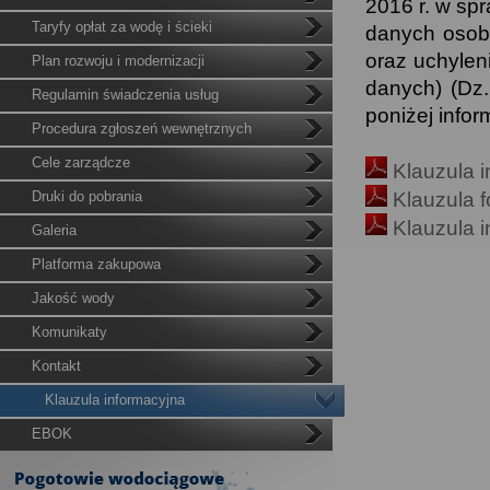
2016 r. w sp
Taryfy opłat za wodę i ścieki
danych osob
oraz uchylen
Plan rozwoju i modernizacji
danych) (Dz
Regulamin świadczenia usług
poniżej info
Procedura zgłoszeń wewnętrznych
Cele zarządcze
Klauzula 
Druki do pobrania
Klauzula f
Klauzula 
Galeria
Platforma zakupowa
Jakość wody
Komunikaty
Kontakt
Klauzula informacyjna
EBOK