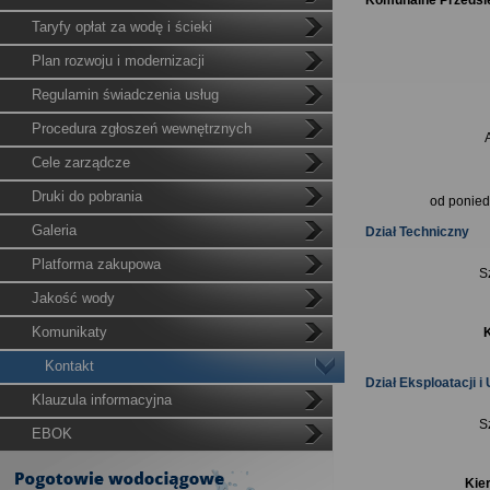
Komunalne Przedsięb
Taryfy opłat za wodę i ścieki
Plan rozwoju i modernizacji
Regulamin świadczenia usług
Procedura zgłoszeń wewnętrznych
Cele zarządcze
Druki do pobrania
od ponied
Galeria
Dział Techniczny
Platforma zakupowa
S
Jakość wody
Komunikaty
K
Kontakt
Dział Eksploatacji i
Klauzula informacyjna
S
EBOK
Kier