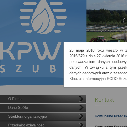
25 maja 2018 roku weszło w ży
2016/679 z dnia 27 kwietnia 2016 
przetwarzaniem danych osobowy
danych. W związku z tym przeka
danych osobowych oraz o zasadach
Klauzula informacyjna RODO
Roz
O Firmie
Kontakt
Dane Spółki
Struktura organizacyjna
Komunalne Przedsięb
Przedmiot działalności