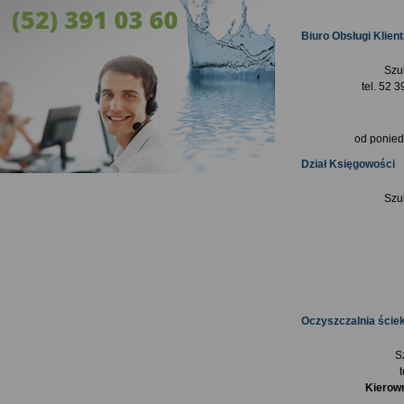
Biuro Obsługi Klien
Szu
tel. 52 
od ponied
Dział Księgowości
Szu
Oczyszczalnia ście
S
Kierown