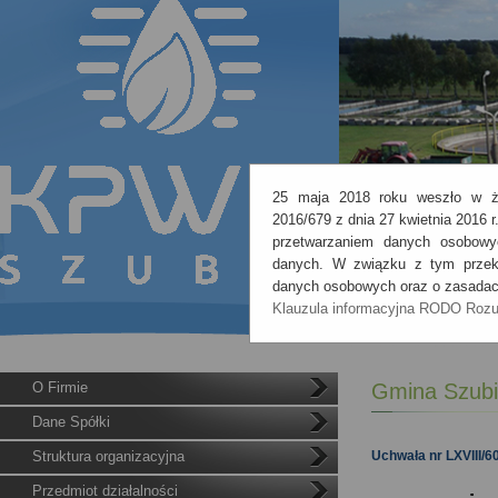
25 maja 2018 roku weszło w ży
2016/679 z dnia 27 kwietnia 2016 
przetwarzaniem danych osobowy
danych. W związku z tym przeka
danych osobowych oraz o zasadach
Klauzula informacyjna RODO
Roz
O Firmie
Gmina Szubi
Dane Spółki
Struktura organizacyjna
Uchwała nr LXVIII/6
Przedmiot działalności