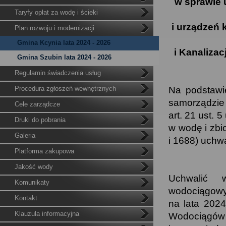
w sprawie 
Taryfy opłat za wodę i ścieki
i urządzeń
Plan rozwoju i modernizacji
Gmina Kcynia lata 2024 - 2026
i Kanalizac
Gmina Szubin lata 2024 - 2026
Regulamin świadczenia usług
Procedura zgłoszeń wewnętrznych
Na podstawie
samorządzie 
Cele zarządcze
art. 21 ust. 
Druki do pobrania
w wodę i zbi
Galeria
i 1688) uchwa
Platforma zakupowa
Jakość wody
Uchwalić w
Komunikaty
wodociągowy
Kontakt
na lata 202
Klauzula informacyjna
Wodociągów i