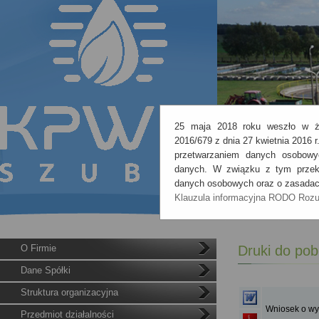
25 maja 2018 roku weszło w ży
2016/679 z dnia 27 kwietnia 2016 
przetwarzaniem danych osobowy
danych. W związku z tym przeka
danych osobowych oraz o zasadach
Klauzula informacyjna RODO
Roz
O Firmie
Druki do pob
Dane Spółki
Struktura organizacyjna
Wniosek o wy
Przedmiot działalności