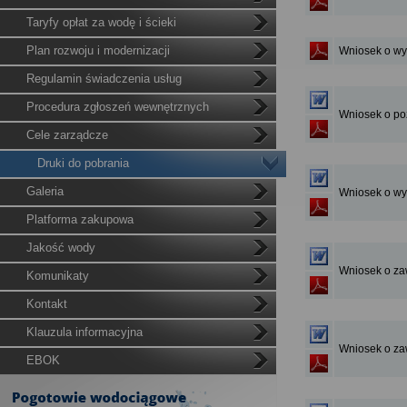
Taryfy opłat za wodę i ścieki
Plan rozwoju i modernizacji
Wniosek o wyd
Regulamin świadczenia usług
Procedura zgłoszeń wewnętrznych
Wniosek o poz
Cele zarządcze
Druki do pobrania
Galeria
Wniosek o wy
Platforma zakupowa
Jakość wody
Wniosek o za
Komunikaty
Kontakt
Klauzula informacyjna
Wniosek o za
EBOK