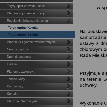
Taryfy opłat za wodę i ścieki
w sp
Plan rozwoju i modernizacji
Regulamin świadczenia usług
Teren gminy Kcynia
Na podstawie
Teren gminy Szubin
samorządzie 
Procedura zgłoszeń wewnętrznych
ustawy z dn
zbiorowym od
Cele zarządcze
Rada Miejska
Druki do pobrania
Galeria
Platforma zakupowa
Przyjmuje s
na terenie G
Jakość wody
uchwały.
Komunikaty
Kontakt
Klauzula informacyjna
Wykonanie uc