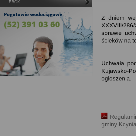
EBOK
Z dniem wej
XXXVIII/286/
sprawie uch
ścieków na t
Uchwała pod
Kujawsko-Po
ogłoszenia.
Regulamin
gminy Kcyni