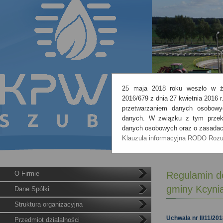
25 maja 2018 roku weszło w ży
2016/679 z dnia 27 kwietnia 2016 
przetwarzaniem danych osobowy
danych. W związku z tym przeka
danych osobowych oraz o zasadach
Klauzula informacyjna RODO
Roz
O Firmie
Regulamin do
gminy Kcyni
Dane Spółki
Struktura organizacyjna
Uchwała nr II/11/20
Przedmiot działalności